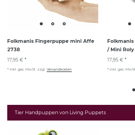
Folkmanis Fingerpuppe mini Affe
Folkmanis 
2738
/ Mini Rol
17,95 € *
17,95 € *
*
inkl. ges. MwSt.
zzgl.
Versandkosten
*
inkl. ges. MwSt
Tier Handpuppen von Living Puppets