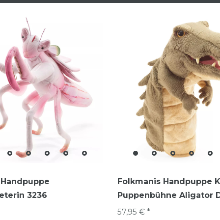
 Handpuppe
Folkmanis Handpuppe K
eterin 3236
Puppenbühne Aligator D
57,95 € *