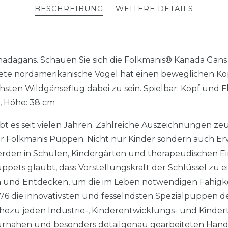
BESCHREIBUNG
WEITERE DETAILS
dagans. Schauen Sie sich die Folkmanis® Kanada Gans
tete nordamerikanische Vogel hat einen beweglichen Ko
sten Wildgänseflug dabei zu sein. Spielbar: Kopf und F
m, Höhe: 38 cm
t es seit vielen Jahren. Zahlreiche Auszeichnungen z
r Folkmanis Puppen. Nicht nur Kinder sondern auch Er
erden in Schulen, Kindergärten und therapeudischen E
pets glaubt, dass Vorstellungskraft der Schlüssel zu e
 und Entdecken, um die im Leben notwendigen Fähigke
76 die innovativsten und fesselndsten Spezialpuppen der
hezu jeden Industrie-, Kinderentwicklungs- und Kindert
aturnahen und besonders detailgenau gearbeiteten Ha