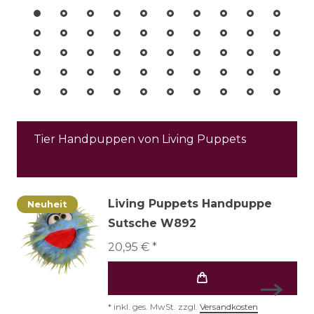
Tier Handpuppen von Living Puppets
Alle ansehen
Living Puppets Handpuppe
Neuheit
Sutsche W892
20,95 € *
*
inkl. ges. MwSt.
zzgl.
Versandkosten