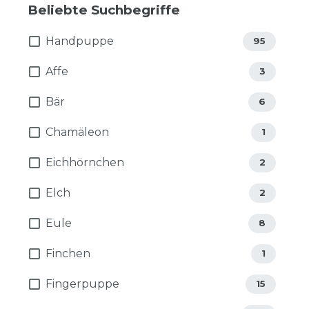
Beliebte Suchbegriffe
Handpuppe
95
Affe
3
Bär
6
Chamäleon
1
Eichhörnchen
2
Elch
2
Eule
8
Finchen
1
Fingerpuppe
15