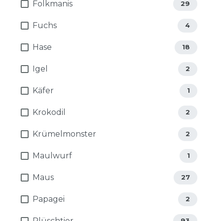
Folkmanis
29
Fuchs
4
Hase
18
Igel
2
Käfer
1
Krokodil
2
Krümelmonster
2
Maulwurf
1
Maus
27
Papagei
2
Plüschtier
93