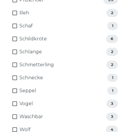
Reh
2
Schaf
1
Schildkröte
6
Schlange
2
Schmetterling
2
Schnecke
1
Seppel
1
Vogel
3
Waschbär
3
Wolf
4