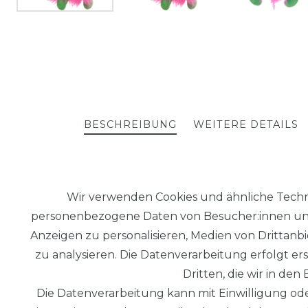
BESCHREIBUNG
WEITERE DETAILS
Living Puppets Handpuppe Kai M. Frei W832 Beim T
Wir verwenden Cookies und ähnliche Techn
Gesundheitsexperte Kai M. Frei W832 von Living Pup
personenbezogene Daten von Besucher:innen unser
Information Handwäsche / Bleichen nicht erlaubt / 
Anzeigen zu personalisieren, Medien von Drittanb
Nicht bügeln / Nicht chemisch reinigen. Quatschköp
zu analysieren. Die Datenverarbeitung erfolgt ers
Dritten, die wir in de
Die Datenverarbeitung kann mit Einwilligung ode