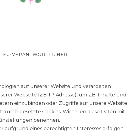
EU-VERANTWORTLICHER
hema Hygiene kennt sich unser
ologien auf unserer Website und verarbeiten
pets super aus! Größe: 20 cm Wichtige
er Webseite (z.B. IP-Adresse), um z.B. Inhalte und
Nicht im Trommeltrockner trocknen /
ietern einzubinden oder Zugriffe auf unsere Website
pe.
t durch gesetzte Cookies. Wir teilen diese Daten mit
n Einstellungen benennen.
r aufgrund eines berechtigten Interesses erfolgen.