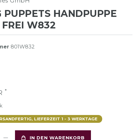
hies GmbH
G PUPPETS HANDPUPPE
. FREI W832
mmer
801W832
*
UR
k
SANDFERTIG, LIEFERZEIT 1 - 3 WERKTAGE
IN DEN WARENKORB