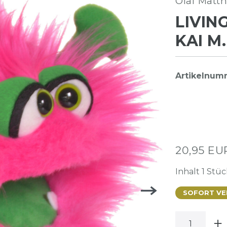
Olaf Matt
LIVIN
KAI M
Artikelnu
20,95 E
Inhalt
1
Stüc
SOFORT VER