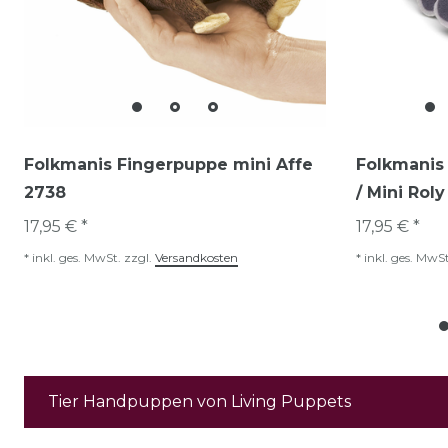
Folkmanis Fingerpuppe mini Affe
Folkmanis 
2738
/ Mini Rol
17,95 € *
17,95 € *
*
inkl. ges. MwSt.
zzgl.
Versandkosten
*
inkl. ges. MwSt
Tier Handpuppen von Living Puppets