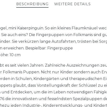
BESCHREIBUNG
WEITERE DETAILS
el, mini Kaiserpinguin. So ein kleines Flaumknäuel wec
n Sie auch eins? Die Fingerpuppen von Folkmanis sind g
inder. Sie verkürzen lange Autofahrten, trösten bei S
n erweichen. Bespielbar: Fingerpuppe
Höhe: 10 cm
t es seit vielen Jahren. Zahlreiche Auszeichnungen z
r Folkmanis Puppen. Nicht nur Kinder sondern auch Er
erden in Schulen, Kindergärten und therapeudischen E
pets glaubt, dass Vorstellungskraft der Schlüssel zu e
 und Entdecken, um die im Leben notwendigen Fähigke
76 die innovativsten und fesselndsten Spezialpuppen der
hezu jeden Industrie-, Kinderentwicklungs- und Kindert