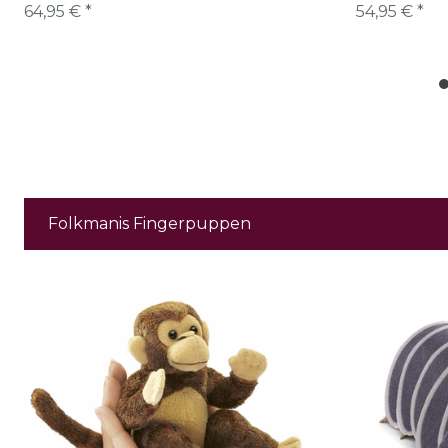
64,95 € *
54,95 € *
Folkmanis Fingerpuppen