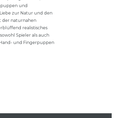
ndpuppen und
 Liebe zur Natur und den
mit der naturnahen
lüffend realistisches
sowohl Spieler als auch
le Hand- und Fingerpuppen