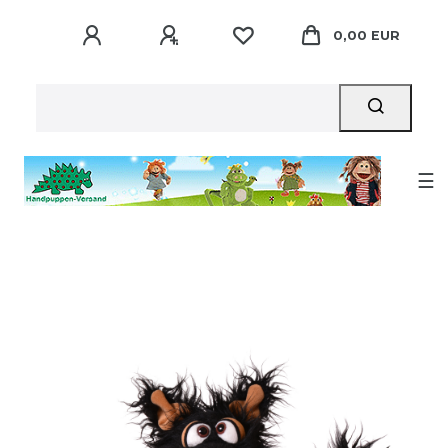
0,00 EUR
☰