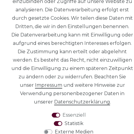
einzubinden oder Zugriffe auf unsere Website zu
Daten­schutz­
analysieren. Die Datenverarbeitung erfolgt erst
erklärung
durch gesetzte Cookies. Wir teilen diese Daten mit
Dritten, die wir in den Einstellungen benennen.
Die Datenverarbeitung kann mit Einwilligung oder
aufgrund eines berechtigten Interesses erfolgen.
AGB
Die Zustimmung kann erteilt oder abgelehnt
werden. Es besteht das Recht, nicht einzuwilligen
und die Einwilligung zu einem späteren Zeitpunkt
zu ändern oder zu widerrufen. Beachten Sie
unser
Impressum
und weitere Hinweise zur
Widerrufs­recht
Verwendung personenbezogener Daten in
unserer
Daten­schutz­erklärung
.
VERTRAG
WIDERRUFEN
Essenziell
Statistik
Externe Medien