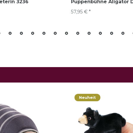
eterin 3236
Puppenbühne Aligator D
57,95 € *
Neuheit