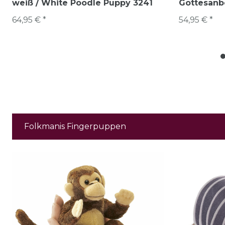
weiß / White Poodle Puppy 3241
Gottesanb
64,95 € *
54,95 € *
Folkmanis Fingerpuppen