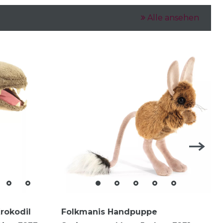
Alle ansehen
rokodil
Folkmanis Handpuppe