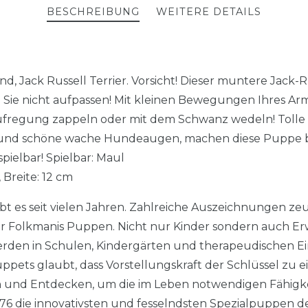
BESCHREIBUNG
WEITERE DETAILS
Jack Russell Terrier. Vorsicht! Dieser muntere Jack-Ru
 Sie nicht aufpassen! Mit kleinen Bewegungen Ihres Arme
fregung zappeln oder mit dem Schwanz wedeln! Tolle D
 und schöne wache Hundeaugen, machen diese Puppe be
ielbar! Spielbar: Maul
 Breite: 12 cm
t es seit vielen Jahren. Zahlreiche Auszeichnungen z
r Folkmanis Puppen. Nicht nur Kinder sondern auch Er
erden in Schulen, Kindergärten und therapeudischen E
pets glaubt, dass Vorstellungskraft der Schlüssel zu e
 und Entdecken, um die im Leben notwendigen Fähigke
76 die innovativsten und fesselndsten Spezialpuppen der