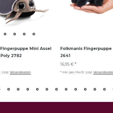
Fingerpuppe Mini Assel
Folkmanis Fingerpuppe 
y Poly 2782
2641
16,95 € *
.
zzgl.
Versandkosten
*
inkl. ges. MwSt.
zzgl.
Versandkoste