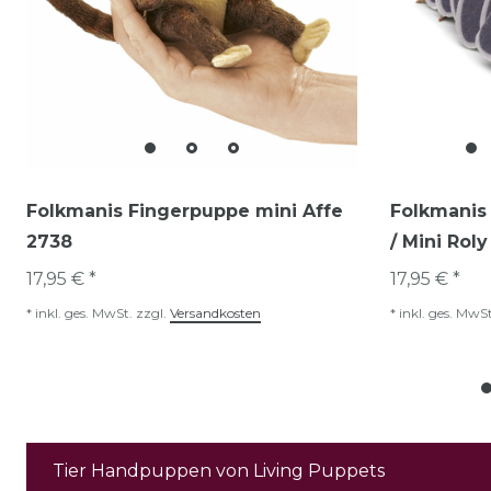
Folkmanis Fingerpuppe mini Affe
Folkmanis 
2738
/ Mini Rol
17,95 € *
17,95 € *
*
inkl. ges. MwSt.
zzgl.
Versandkosten
*
inkl. ges. MwSt
Tier Handpuppen von Living Puppets