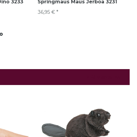
ino 3233
Springmaus Maus Jerboa 3231
36,95 € *
Alle ansehen