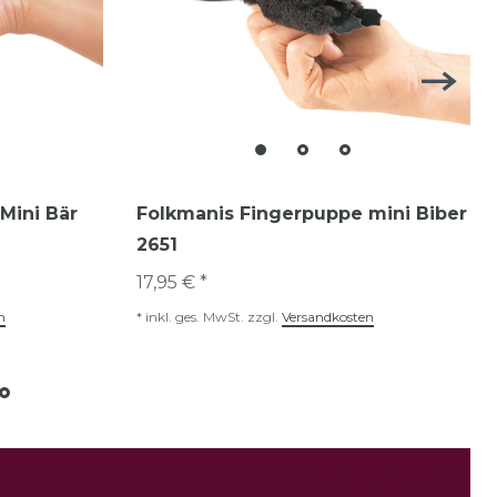
Mini Bär
Folkmanis Fingerpuppe mini Biber
2651
17,95 € *
n
*
inkl. ges. MwSt.
zzgl.
Versandkosten
Alle ansehen