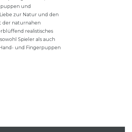
ndpuppen und
 Liebe zur Natur und den
mit der naturnahen
lüffend realistisches
sowohl Spieler als auch
le Hand- und Fingerpuppen