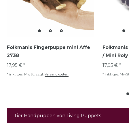
Folkmanis Fingerpuppe mini Affe
Folkmanis 
2738
/ Mini Rol
17,95 € *
17,95 € *
*
inkl. ges. MwSt.
zzgl.
Versandkosten
*
inkl. ges. MwSt
Tier Handpuppen von Living Puppets