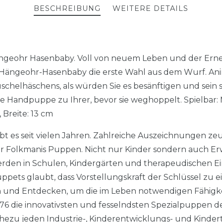
BESCHREIBUNG
WEITERE DETAILS
geohr Hasenbaby. Voll von neuem Leben und der Erne
is Hängeohr-Hasenbaby die erste Wahl aus dem Wurf. A
schelhäschens, als würden Sie es besänftigen und sein 
ese Handpuppe zu Ihrer, bevor sie weghoppelt. Spielbar
 Breite: 13 cm
t es seit vielen Jahren. Zahlreiche Auszeichnungen z
r Folkmanis Puppen. Nicht nur Kinder sondern auch Er
erden in Schulen, Kindergärten und therapeudischen E
pets glaubt, dass Vorstellungskraft der Schlüssel zu e
 und Entdecken, um die im Leben notwendigen Fähigke
76 die innovativsten und fesselndsten Spezialpuppen der
hezu jeden Industrie-, Kinderentwicklungs- und Kindert