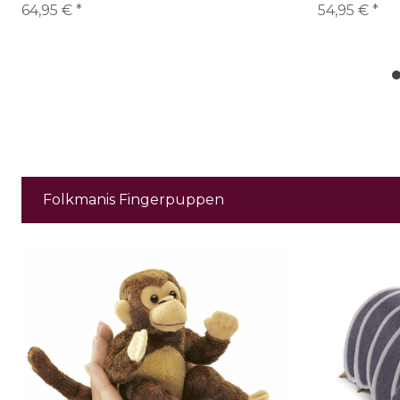
64,95 € *
54,95 € *
Folkmanis Fingerpuppen