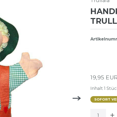
Trullala
HANDP
TRULL
Artikelnu
19,95 EU
Inhalt
1
Stüc
SOFORT VER