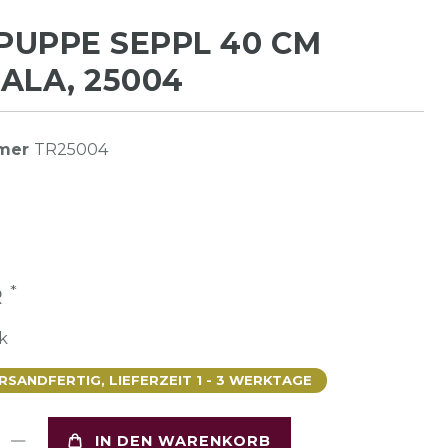
UPPE SEPPL 40 CM
ALA, 25004
mmer
TR25004
*
R
k
SANDFERTIG, LIEFERZEIT 1 - 3 WERKTAGE
IN DEN WARENKORB